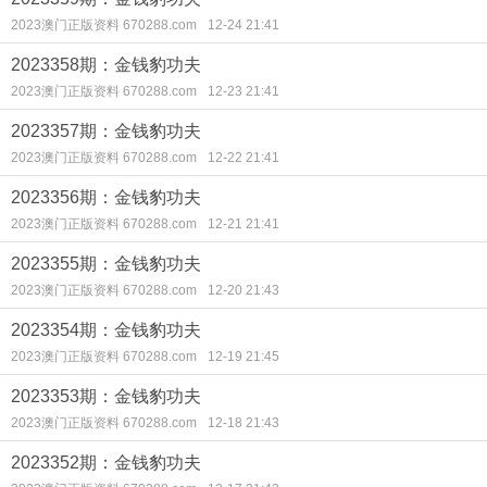
2023澳门正版资料 670288.com
12-24 21:41
2023358期：金钱豹功夫
2023澳门正版资料 670288.com
12-23 21:41
2023357期：金钱豹功夫
2023澳门正版资料 670288.com
12-22 21:41
2023356期：金钱豹功夫
2023澳门正版资料 670288.com
12-21 21:41
2023355期：金钱豹功夫
2023澳门正版资料 670288.com
12-20 21:43
2023354期：金钱豹功夫
2023澳门正版资料 670288.com
12-19 21:45
2023353期：金钱豹功夫
2023澳门正版资料 670288.com
12-18 21:43
2023352期：金钱豹功夫