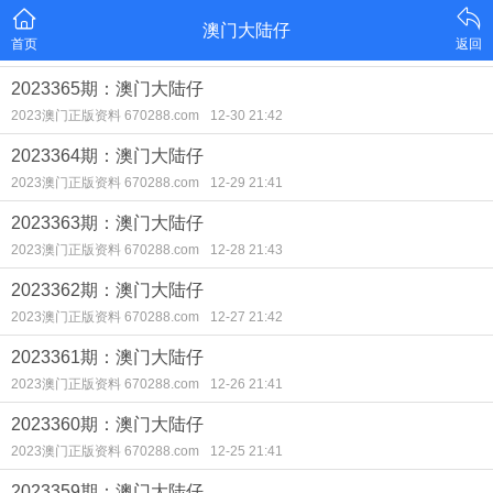
澳门大陆仔
首页
返回
2023365期：澳门大陆仔
2023澳门正版资料 670288.com
12-30 21:42
2023364期：澳门大陆仔
2023澳门正版资料 670288.com
12-29 21:41
2023363期：澳门大陆仔
2023澳门正版资料 670288.com
12-28 21:43
2023362期：澳门大陆仔
2023澳门正版资料 670288.com
12-27 21:42
2023361期：澳门大陆仔
2023澳门正版资料 670288.com
12-26 21:41
2023360期：澳门大陆仔
2023澳门正版资料 670288.com
12-25 21:41
2023359期：澳门大陆仔