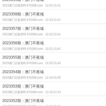
2023澳门正版资料 670288.com
12-24 21:41
2023358期：澳门不夜城
2023澳门正版资料 670288.com
12-23 21:41
2023357期：澳门不夜城
2023澳门正版资料 670288.com
12-22 21:41
2023356期：澳门不夜城
2023澳门正版资料 670288.com
12-21 21:41
2023355期：澳门不夜城
2023澳门正版资料 670288.com
12-20 21:43
2023354期：澳门不夜城
2023澳门正版资料 670288.com
12-19 21:45
2023353期：澳门不夜城
2023澳门正版资料 670288.com
12-18 21:43
2023352期：澳门不夜城