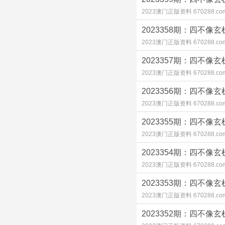
2023澳门正版资料 670288.co
2023358期：四不像玄
2023澳门正版资料 670288.co
2023357期：四不像玄
2023澳门正版资料 670288.co
2023356期：四不像玄
2023澳门正版资料 670288.co
2023355期：四不像玄
2023澳门正版资料 670288.co
2023354期：四不像玄
2023澳门正版资料 670288.co
2023353期：四不像玄
2023澳门正版资料 670288.co
2023352期：四不像玄