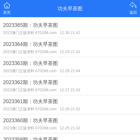
功夫早茶图
首页
返回
2023365期：功夫早茶图
2023澳门正版资料 670288.com
12-30 21:42
2023364期：功夫早茶图
2023澳门正版资料 670288.com
12-29 21:42
2023363期：功夫早茶图
2023澳门正版资料 670288.com
12-28 21:44
2023362期：功夫早茶图
2023澳门正版资料 670288.com
12-27 21:43
2023361期：功夫早茶图
2023澳门正版资料 670288.com
12-26 21:41
2023360期：功夫早茶图
2023澳门正版资料 670288.com
12-25 21:42
2023359期：功夫早茶图