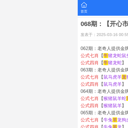
首页
068期：【开心
发表于：2025-03-16 00:55
062期：老奇人提供金
公式七肖
【
牛
猪龙蛇鼠
公式四肖
【
牛
猪龙蛇
】
063期：老奇人提供金
公式七肖
【
鼠马虎羊
龙
公式四肖
【
鼠马虎羊
】
064期：老奇人提供金
公式七肖
【
猴猪鼠羊蛇
公式四肖
【
猴猪鼠羊
】
065期：老奇人提供金
公式七肖
【
牛兔
羊
龙狗
公式四肖
【
牛兔
羊
龙
】