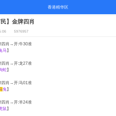
香港精华区
市民】金牌四肖
:06
5976957
牌四肖→开:牛30准
兔马
】
牌四肖→开:龙27准
狗蛇
】
牌四肖→开:马01准
马
兔
】
牌四肖→开:羊24准
虎鼠
】