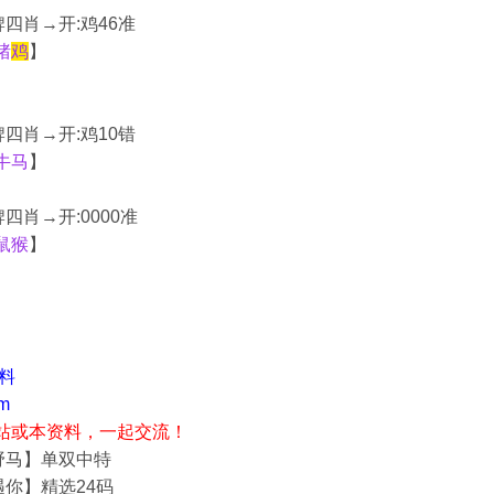
牌四肖→开:鸡46准
猪
鸡
】
牌四肖→开:鸡10错
牛马
】
四肖→开:0000准
鼠猴
】
资料
m
站或本资料，一起交流！
野马】单双中特
遇你】精选24码