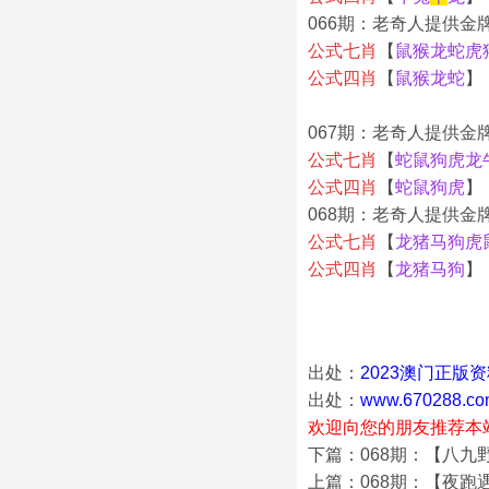
066期：老奇人提供金
公式七肖
【
鼠猴龙蛇虎
公式四肖
【
鼠猴龙蛇
】
067期：老奇人提供金
公式七肖
【
蛇鼠狗虎龙
公式四肖
【
蛇鼠狗虎
】
068期：老奇人提供金牌
公式七肖
【
龙猪马狗虎
公式四肖
【
龙猪马狗
】
出处：
2023澳门正版
出处：
www.670288.co
欢迎向您的朋友推荐本
下篇：068期：【八九
上篇：068期：【夜跑