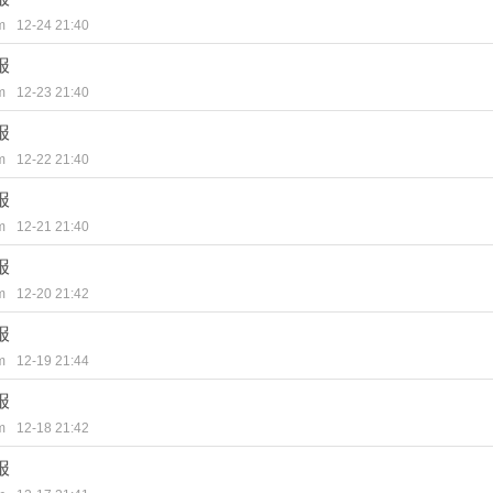
m
12-24 21:40
报
m
12-23 21:40
报
m
12-22 21:40
报
m
12-21 21:40
报
m
12-20 21:42
报
m
12-19 21:44
报
m
12-18 21:42
报