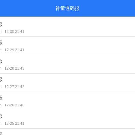
神童透码报
报
m
12-30 21:41
报
m
12-29 21:41
报
m
12-28 21:43
报
m
12-27 21:42
报
m
12-26 21:40
报
m
12-25 21:41
报