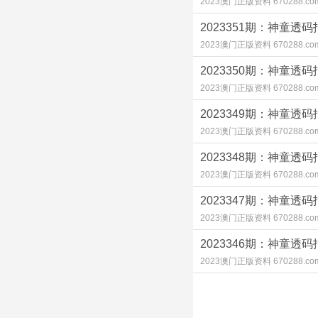
2023澳门正版资料 670288.co
2023351期：神童透码
2023澳门正版资料 670288.co
2023350期：神童透码
2023澳门正版资料 670288.co
2023349期：神童透码
2023澳门正版资料 670288.co
2023348期：神童透码
2023澳门正版资料 670288.co
2023347期：神童透码
2023澳门正版资料 670288.co
2023346期：神童透码
2023澳门正版资料 670288.co