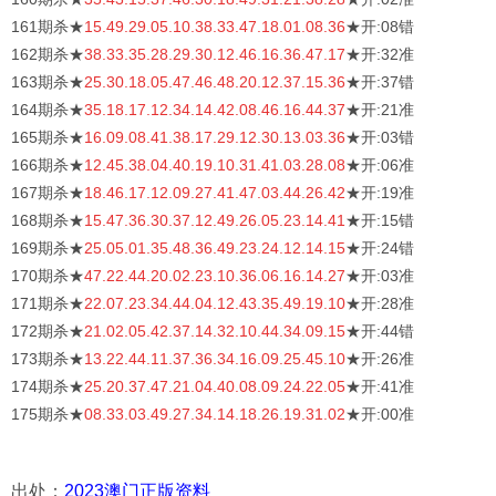
161期杀★
15.49.29.05.10.38.33.47.18.01.08.36
★开:08错
162期杀★
38.33.35.28.29.30.12.46.16.36.47.17
★开:32准
163期杀★
25.30.18.05.47.46.48.20.12.37.15.36
★开:37错
164期杀★
35.18.17.12.34.14.42.08.46.16.44.37
★开:21准
165期杀★
16.09.08.41.38.17.29.12.30.13.03.36
★开:03错
166期杀★
12.45.38.04.40.19.10.31.41.03.28.08
★开:06准
167期杀★
18.46.17.12.09.27.41.47.03.44.26.42
★开:19准
168期杀★
15.47.36.30.37.12.49.26.05.23.14.41
★开:15错
169期杀★
25.05.01.35.48.36.49.23.24.12.14.15
★开:24错
170期杀★
47.22.44.20.02.23.10.36.06.16.14.27
★开:03准
171期杀★
22.07.23.34.44.04.12.43.35.49.19.10
★开:28准
172期杀★
21.02.05.42.37.14.32.10.44.34.09.15
★开:44错
173期杀★
13.22.44.11.37.36.34.16.09.25.45.10
★开:26准
174期杀★
25.20.37.47.21.04.40.08.09.24.22.05
★开:41准
175期杀★
08.33.03.49.27.34.14.18.26.19.31.02
★开:00准
出处：
2023澳门正版资料