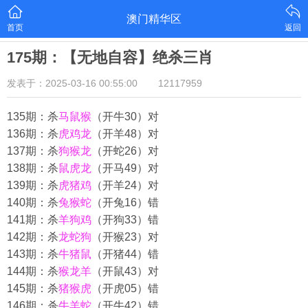
澳门精华区
首页
返回
175期：【无地自容】绝杀三肖
发表于：2025-03-16 00:55:00
12117959
135期：杀
马鼠猴
（开牛30）对
136期：杀
虎鸡龙
（开羊48）对
137期：杀
狗猴龙
（开蛇26）对
138期：杀
鼠虎龙
（开马49）对
139期：杀
虎猪鸡
（开羊24）对
140期：杀
兔猴蛇
（开兔16）错
141期：杀
羊狗鸡
（开狗33）错
142期：杀
龙蛇狗
（开猴23）对
143期：杀
牛猪鼠
（开猪44）错
144期：杀
猴龙羊
（开鼠43）对
145期：杀
猪猴虎
（开虎05）错
146期：杀
牛羊蛇
（开牛42）错