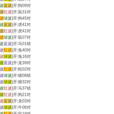
波
蓝
波
}开:狗09对
波
红
波
}开:鼠31对
波
绿
波
}开:狗45对
波
蓝
波
}开:虎41对
波
红
波
}开:虎41对
波
绿
波
}开:鼠07对
波
蓝
波
}开:马01错
波
红
波
}开:兔40对
波
绿
波
}开:兔16对
波
蓝
波
}开:龙39对
波
红
波
}开:蛇02对
波
绿
波
}开:猪08错
波
绿
波
}开:猪32对
波
红
波
}开:马37错
波
红
波
}开:狗21对
波
蓝
波
}开:龙03对
波
绿
波
}开:牛06对
波
红
波
}开:鼠19对